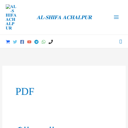
Skip
to
𝐀𝐋-𝐒𝐇𝐈𝐅𝐀 𝐀𝐂𝐇𝐀𝐋𝐏𝐔𝐑
content
Main
Men
Sea
PDF