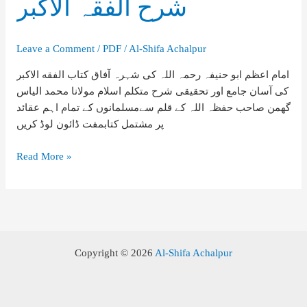
شرح الفقہ الاکبر
Leave a Comment
/
PDF
/
Al-Shifa Achalpur
امام اعظم ابو حنیفہ رحمہ اللہ کی شہرہ آفاق کتاب الفقه الاکبر
کی آسان جامع اور تحقیقی شرح متکلم اسلام مولانا محمد الیاس
گھمن صاحب حفظہ اللہ کے قلم سےمسلمانوں کے تمام اہم عقائد
پر مشتمل کتابمفت ڈائون لوڈ کریں
شرح
Read More »
الفقہ
الاکبر
Copyright © 2026
Al-Shifa Achalpur