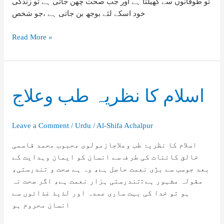
تو طوفانوں سے کھیلتا ہے اور جب صحت چھن جاتی ہے تو زندگی
خود اسکے لئے بوجھ بن جاتی ہے ،جو شخص
طب
Read More »
نبوی
اہمیت
وضرورت
اسلام کا نظریہ طب وعلاج
Leave a Comment
/
Urdu
/
Al-Shifa Achalpur
اسلام کا نظریۂ طب وعلاجازمولوی محبوب محمد قاسمی
خالق کائنات کی طر ف سے انسان کو ایمان وہدایت کے
بعد جوسب سے بڑی نعمت حاصل ہے، وہ ہے صحت و تندرستی،
مقولہ مشہور ہے :تندرستی ہزار نعمت ہے، اگر صحت نہ
ہو تو خدا کی بہت ساری عمدہ اور لذیذ غذائوں سے
انسان محروم ہو