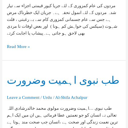
مردوں کی عام کمزوری کے لئے جریا کیور قیمتی اجزاء سے تیار
شدہ مردوں کے لئے انمول تحفہ ہے۔ جریان ایک خطرناک مرض
ہے جس سے عام جسمانی کمزوری کام سے بے رغبتی ، قلت
شہوت (سیکس کی خواہش کم ہونا ) اور بعض اوقات نا مردی
بھی لاحق ہو جاتی ہے۔پیشاب یا اجابت کرتے
جريا
Read More »
كيور
طب نبوی اہمیت وضرورت
Leave a Comment
/
Urdu
/
Al-Shifa Achalpur
طب نبوی …اہمیت وضرورت مولوی محمد خالدرشادی اللہ
تعالی نے انسان کو جو نعمتیں عطا فرمائی ہیں ان میں ایک اہم
ترین نعمت زندگی اور صحت ہے ،انسان جب صحت مند ہوتا ہے