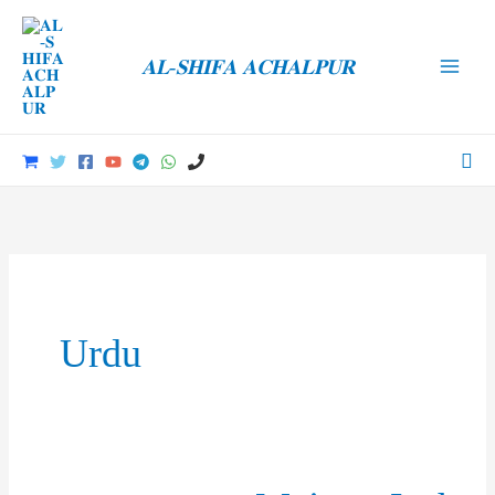
Skip
to
𝐀𝐋-𝐒𝐇𝐈𝐅𝐀 𝐀𝐂𝐇𝐀𝐋𝐏𝐔𝐑
content
Main
Men
Sea
Urdu