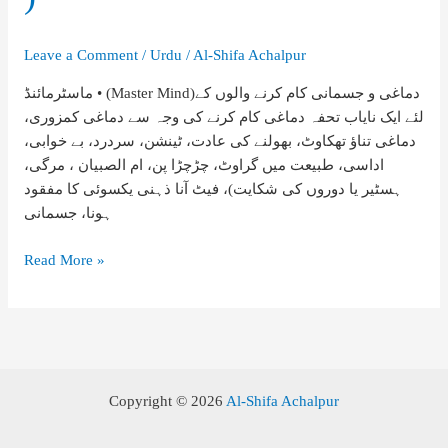
Leave a Comment
/
Urdu
/
Al-Shifa Achalpur
ماسٹرمائنڈ • (Master Mind)دماغی و جسمانی کام کرنے والوں کے
لئے ایک نایاب تحفہ دماغی کام کرنے کی وجہ سے دماغی کمزوری،
دماغی تناؤ تھکاوٹ، بھولنے کی عادت، ٹینشن، سردرد، بے خوابی،
اداسی، طبیعت میں گراوٹ، چڑچڑا پن، ام الصبیان ، مرگی،
ہسٹیر یا دوروں کی شکایت)، فیٹ آنا ذہنی یکسوئی کا مفقود
ہونا، جسمانی
ماسٹرمائنڈ
Read More »
•
(
Master
Mind
)
Copyright © 2026
Al-Shifa Achalpur