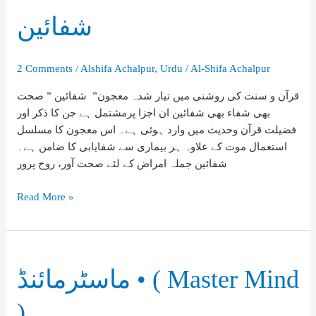
شفائین
2 Comments
/
Alshifa Achalpur
,
Urdu
/
Al-Shifa Achalpur
قرآن و سنت کی روشنی میں تیار شدہ معجون” شفائین ” صحت
بھی شفاء بھی شفائین ان اجزا پرمشتمل ہے جن کا ذکر اور
فضیلت قرآن وحدیث میں وارد ہوئی ہے۔ اس معجون کا مسلسل
استعمال موت کے علاوہ ہر بیماری سے شفایابی کا ضامن ہے۔
شفائین جملہ امراض کے لئے صحت آور، روح پرور
شفائین
Read More »
ماسٹرمائنڈ • ( Master Mind
)