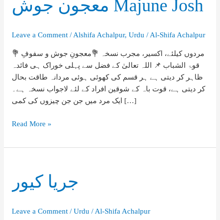
معجون جوش Majune Josh
Leave a Comment
/
Alshifa Achalpur
,
Urdu
/
Al-Shifa Achalpur
💐 مردوں کیلئے، اکسیر، مجرب نسخہ 💐معجونِ جوش و سفوفِ
قوۃ الشباب 📌 اللہ تعالیٰ کے فضل سے پہلی خوراک ہی فائدہ
ظاہر کر دیتی ہے ہر قسم کی کھوئی ہوئی مردانہ طاقت بحال
کر دیتی ہے، قوت باہ کے شوقین افراد کے لئے لاجواب نسخہ ہے۔
ایک مرد میں جن جن چیزوں کی کمی […]
معجون
Read More »
جوش
Majune
Josh
جريا كيور
Leave a Comment
/
Urdu
/
Al-Shifa Achalpur