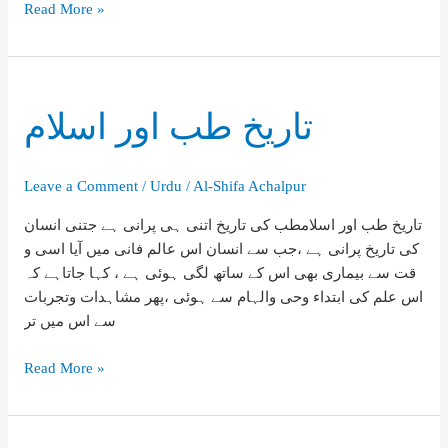
اسلام
Read More »
کا
نظریہ
طب
وعلاج
تاریخ طب اور اسلام
Leave a Comment
/
Urdu
/
Al-Shifa Achalpur
تاریخ طب اور اسلامطب کی تاریخ اتنی ہی پرانی ہے جتنی انسان
کی تاریخ پرانی ہے ،جب سے انسان اس عالم فانی میں آیا اسی و
قت سے بیماری بھی اس کے ساتھ لگی ہوئی ہے ، کہا جاتاہے کہ
اس علم کی ابتداء وحی والہام سے ہوئی ،پھر مشاہدات وتجربات
سے اس میں تر
تاریخ
Read More »
طب
اور
اسلام