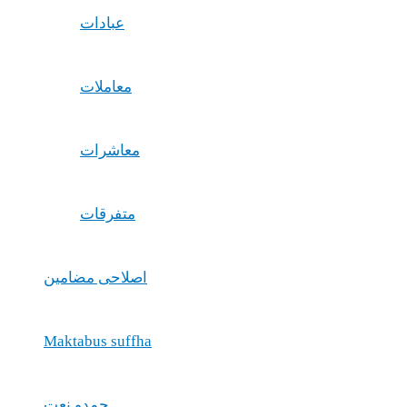
عبادات
معاملات
معاشرات
متفرقات
اصلاحی مضامین
Maktabus suffha
حمدو نعت