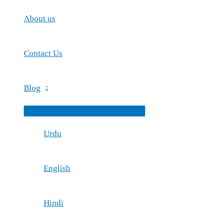
About us
Contact Us
Blog
Menu
Toggle
Urdu
English
Hindi