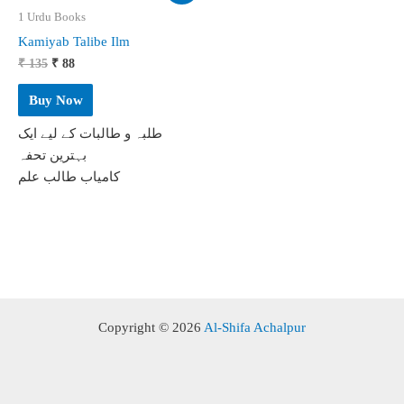
1 Urdu Books
Kamiyab Talibe Ilm
Original
Current
₹
135
₹
88
price
price
was:
is:
Buy Now
₹ 135.
₹ 88.
طلبہ و طالبات کے لیے ایک
بہترین تحفہ
کامیاب طالب علم
Copyright © 2026
Al-Shifa Achalpur