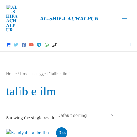
Skip
to
𝐀𝐋-𝐒𝐇𝐈𝐅𝐀 𝐀𝐂𝐇𝐀𝐋𝐏𝐔𝐑
content
Main
Men
Sea
Home
/ Products tagged “talib e ilm”
talib e ilm
Showing the single result
-35%