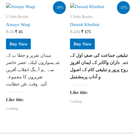
-36%
-35%
1 Urdu Books
1 Urdu Books
Ainaye Waqt
Dawati Khutbat
Original
Current
Original
Current
₹
70
₹
45
₹
270
₹
175
price
price
price
price
was:
is:
was:
is:
Buy Now
Buy Now
₹ 70.
₹ 45.
₹ 270.
₹ 175.
تبلیغی جماعت کی صفِ اول کے
میدان تقریر و خطا ب کے
ذمہ داران واکابر کے ایمان افروز
شہسواروں کیلئے عصر حاضر
روح پرور و تبلیغی کام کے اصول
سے ہم آہنگ انقلاب آقرین
و آداب پرمشتمل
تقریروں کا مجموعہ
آئینہ وقت ،فن خطابت
Like this:
Like this:
Loading...
Loading...