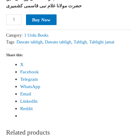
was:
is:
حضرت مولانا غلام نبی قاسمی کشمیری
₹ 200.
₹ 130.
Dawato
Buy Now
Tabligh
Ki
Category:
1 Urdu Books
Ahmiyat
Tags:
Dawate tabligh
,
Dawato tabligh
,
Tabligh
,
Tablighi jamat
Wa
Zarurat
Share this:
quantity
X
Facebook
Telegram
WhatsApp
Email
LinkedIn
Reddit
Related products