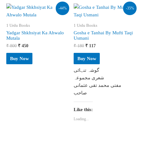
-44%
-35%
1 Urdu Books
1 Urdu Books
Yadgar Shkhsiyat Ka Ahwalo
Gosha e Tanhai By Mufti Taqi
Mutala
Usmani
Original
Current
Original
Current
₹
800
₹
450
₹
180
₹
117
price
price
price
price
was:
is:
was:
is:
Buy Now
Buy Now
₹ 800.
₹ 450.
₹ 180.
₹ 117.
گوشہ تنہائی
شعری مجموعہ
مفتی محمد تقی عثمانی
صاحب
Like this:
Loading...