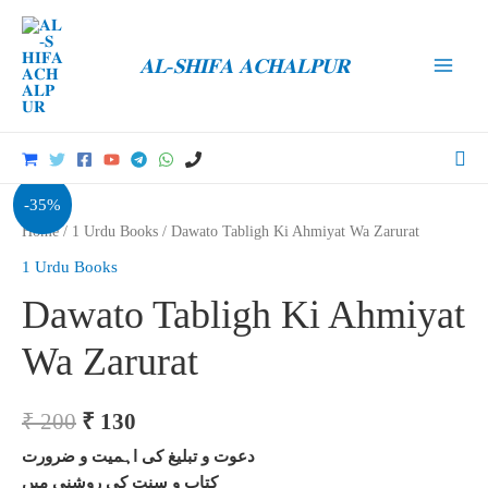
Skip
to
𝐀𝐋-𝐒𝐇𝐈𝐅𝐀 𝐀𝐂𝐇𝐀𝐋𝐏𝐔𝐑
content
Main
Men
Sea
-35%
Home
/
1 Urdu Books
/ Dawato Tabligh Ki Ahmiyat Wa Zarurat
1 Urdu Books
Dawato Tabligh Ki Ahmiyat
Wa Zarurat
Original
Current
₹
200
₹
130
price
price
دعوت و تبلیغ کی اہمیت و ضرورت
کتاب و سنت کی روشنی میں