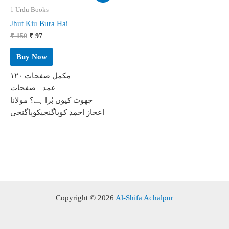
1 Urdu Books
Jhut Kiu Bura Hai
Original
Current
₹
150
₹
97
price
price
was:
is:
Buy Now
₹ 150.
₹ 97.
مکمل صفحات ۱۲۰
عمدہ صفحات
جھوٹ کیوں بُرا ہے؟ مولانا
اعجاز احمد کوپاگنجیکوپاگنجی
Copyright © 2026
Al-Shifa Achalpur