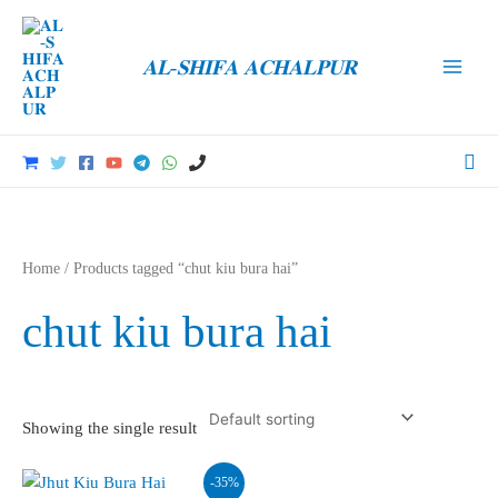
Skip
to
𝐀𝐋-𝐒𝐇𝐈𝐅𝐀 𝐀𝐂𝐇𝐀𝐋𝐏𝐔𝐑
content
Main
Men
Sea
Home
/ Products tagged “chut kiu bura hai”
chut kiu bura hai
Showing the single result
-35%