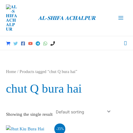
Skip
to
𝐀𝐋-𝐒𝐇𝐈𝐅𝐀 𝐀𝐂𝐇𝐀𝐋𝐏𝐔𝐑
content
Main
Men
Sea
Home
/ Products tagged “chut Q bura hai”
chut Q bura hai
Showing the single result
-35%