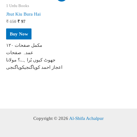
1 Urdu Books
Jhut Kiu Bura Hai
Original
Current
₹
150
₹
97
price
price
was:
is:
Buy Now
₹ 150.
₹ 97.
مکمل صفحات ۱۲۰
عمدہ صفحات
جھوٹ کیوں بُرا ہے؟ مولانا
اعجاز احمد کوپاگنجیکوپاگنجی
Copyright © 2026
Al-Shifa Achalpur