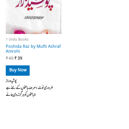
1 Urdu Books
Poshida Raz by Mufti Ashraf
Amrohi
Original
Current
₹
65
₹
39
price
price
was:
is:
Buy Now
₹ 65.
₹ 39.
پوشیده راز
ضروری نوٹ: صرف بالغوں کے لئے ہے
نابالغوں کو ہرگز نہ دی جائے