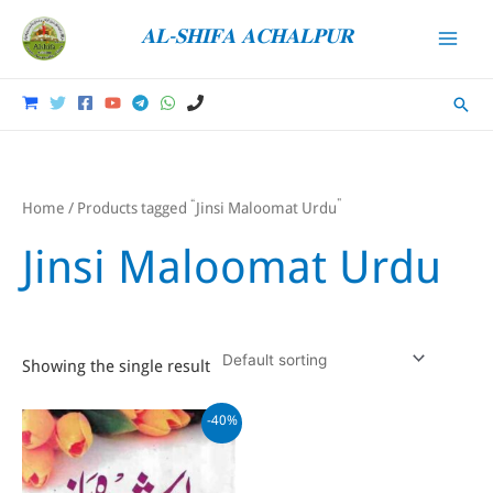
Skip
𝐀𝐋-𝐒𝐇𝐈𝐅𝐀 𝐀𝐂𝐇𝐀𝐋𝐏𝐔𝐑
to
Main
content
Men
Sear
Home
/ Products tagged “Jinsi Maloomat Urdu”
Jinsi Maloomat Urdu
Showing the single result
-40%