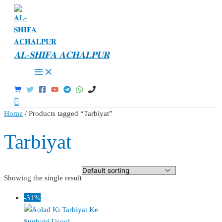
Skip
to
content
𝐀𝐋-𝐒𝐇𝐈𝐅𝐀 𝐀𝐂𝐇𝐀𝐋𝐏𝐔𝐑
Main
Menu
Search
Home
/ Products tagged “Tarbiyat”
Tarbiyat
Showing the single result
-31%