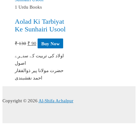
1 Urdu Books
Aolad Ki Tarbiyat
Ke Sunhairi Usool
Original
Current
₹
130
₹
90
Buy Now
price
price
اولاد کی تربیت کے سنہرے
was:
is:
اصول
₹ 130.
₹ 90.
حضرت مولانا پیر ذوالفقار
احمد نقشبندی
Copyright © 2026
Al-Shifa Achalpur