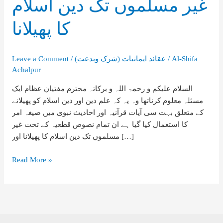
غیر مسلموں تک دین اسلام
کا پھیلانا
Al-Shifa
/
(شرک وبدعت) عقائد ایمانیات
/
Leave a Comment
Achalpur
السلام علیکم و رحمۃ اللہ و برکاتہ محترم مفتیان عظام ایک
مسئلہ معلوم کرناتھا وہ یہ کہ علم دین اور دین اسلام کو پھیلانے
کے متعلق بہت سی آیات قرآنیہ اور احادیث نبوی میں صیغہ امر
کا استعمال کیا گیا ہے ان تمام نصوص قطعیہ کے تحت غیر
مسلموں تک دین اسلام کا پھیلانا اور […]
غیر
Read More »
مسلموں
تک
دین
اسلام
کا