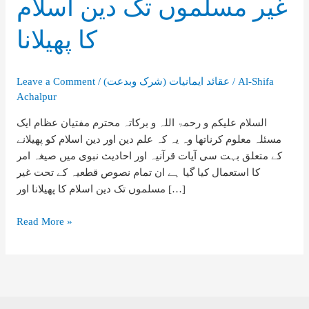
غیر مسلموں تک دین اسلام
کا پھیلانا
Al-Shifa
/
(شرک وبدعت) عقائد ایمانیات
/
Leave a Comment
Achalpur
السلام علیکم و رحمۃ اللہ و برکاتہ محترم مفتیان عظام ایک
مسئلہ معلوم کرناتھا وہ یہ کہ علم دین اور دین اسلام کو پھیلانے
کے متعلق بہت سی آیات قرآنیہ اور احادیث نبوی میں صیغہ امر
کا استعمال کیا گیا ہے ان تمام نصوص قطعیہ کے تحت غیر
مسلموں تک دین اسلام کا پھیلانا اور […]
غیر
Read More »
مسلموں
تک
دین
اسلام
کا