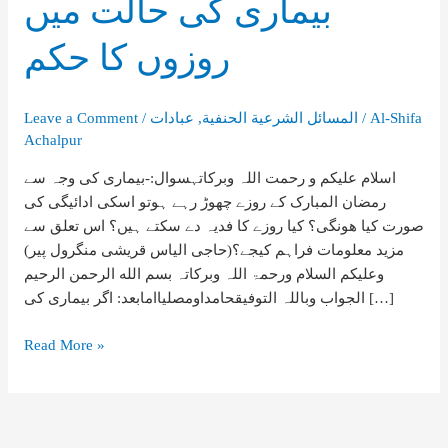
بیماری کی حالت میں
روزوں کا حکم
Al-Shifa
/
المسائل الشرعیة الحنفية
,
عبادات
/
Leave a Comment
Achalpur
اسلام علیکم و رحمت اللہ وبرکاتہسوال:-بیماری کی وجہ سے
رمضان المبارک کے روزے چھوڑ رہے ہوتو اسکی ادائیگی کی
صورت کیا ھونگی؟ کیا روزے کا فدیہ دے سکتے ہیں؟ اس تعلق سے
مزید معلومات فراہم کیجے؟(حاجی الیاس قریشی منگرول پیر)
وعلیکم السلام ورحمۃ اللہ وبرکاتہ بسم الله الرحمن الرحيم
الجواب وباللہ التوفیقحامداومصلیاامابعد: اگر بیماری کی […]
بیماری
Read More »
کی
حالت
میں
روزوں