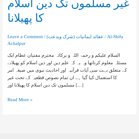
غیر مسلموں تک دین اسلام
کا پھیلانا
Al-Shifa
/
(شرک وبدعت) عقائد ایمانیات
/
Leave a Comment
Achalpur
السلام علیکم و رحمۃ اللہ و برکاتہ محترم مفتیان عظام ایک
مسئلہ معلوم کرناتھا وہ یہ کہ علم دین اور دین اسلام کو پھیلانے
کے متعلق بہت سی آیات قرآنیہ اور احادیث نبوی میں صیغہ امر
کا استعمال کیا گیا ہے ان تمام نصوص قطعیہ کے تحت غیر
مسلموں تک دین اسلام کا پھیلانا اور […]
غیر
Read More »
مسلموں
تک
دین
اسلام
کا