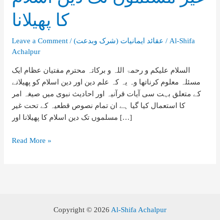
کا پھیلانا
Al-Shifa
/
(شرک وبدعت) عقائد ایمانیات
/
Leave a Comment
Achalpur
السلام علیکم و رحمۃ اللہ و برکاتہ محترم مفتیان عظام ایک
مسئلہ معلوم کرناتھا وہ یہ کہ علم دین اور دین اسلام کو پھیلانے
کے متعلق بہت سی آیات قرآنیہ اور احادیث نبوی میں صیغہ امر
کا استعمال کیا گیا ہے ان تمام نصوص قطعیہ کے تحت غیر
مسلموں تک دین اسلام کا پھیلانا اور […]
غیر
Read More »
مسلموں
تک
دین
اسلام
کا
Copyright © 2026
Al-Shifa Achalpur
پھیلانا