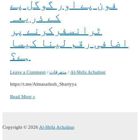
فون پے اور گوگل پے
کے ذریعہ
ٹرانسفرکرنے پر
اضافی رقم لینا کیسا
ہے؟
Leave a Comment
/
متفرقات
/
Al-Shifa Achalpur
https://t.me/Almasailush_Shariyya
فون
Read More »
پے
اور
گوگل
پے
Copyright © 2026
Al-Shifa Achalpur
کے