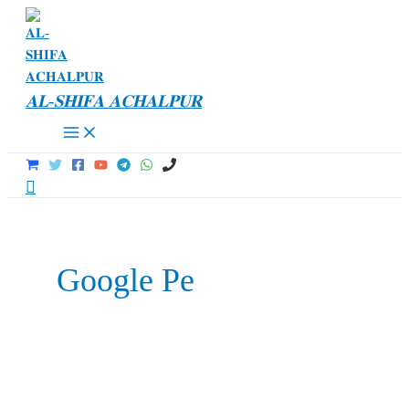
Skip
to
content
𝐀𝐋-𝐒𝐇𝐈𝐅𝐀 𝐀𝐂𝐇𝐀𝐋𝐏𝐔𝐑
Main
Menu
Search
Google Pe