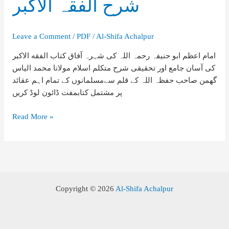
شرح الفقہ الاکبر
Leave a Comment
/
PDF
/
Al-Shifa Achalpur
امام اعظم ابو حنیفہ رحمہ اللہ کی شہرہ آفاق کتاب الفقه الاکبر
کی آسان جامع اور تحقیقی شرح متکلم اسلام مولانا محمد الیاس
گھمن صاحب حفظہ اللہ کے قلم سےمسلمانوں کے تمام اہم عقائد
پر مشتمل کتابمفت ڈائون لوڈ کریں
شرح
Read More »
الفقہ
الاکبر
Copyright © 2026
Al-Shifa Achalpur