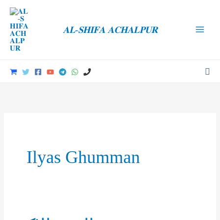
Skip
to
𝐀𝐋-𝐒𝐇𝐈𝐅𝐀 𝐀𝐂𝐇𝐀𝐋𝐏𝐔𝐑
content
Main
Men
Sea
Ilyas Ghumman