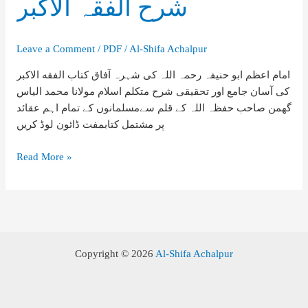
شرح الفقہ الاکبر
Leave a Comment
/
PDF
/
Al-Shifa Achalpur
امام اعظم ابو حنیفہ رحمہ اللہ کی شہرہ آفاق کتاب الفقه الاکبر
کی آسان جامع اور تحقیقی شرح متکلم اسلام مولانا محمد الیاس
گھمن صاحب حفظہ اللہ کے قلم سےمسلمانوں کے تمام اہم عقائد
پر مشتمل کتابمفت ڈائون لوڈ کریں
شرح
Read More »
الفقہ
الاکبر
Copyright © 2026
Al-Shifa Achalpur