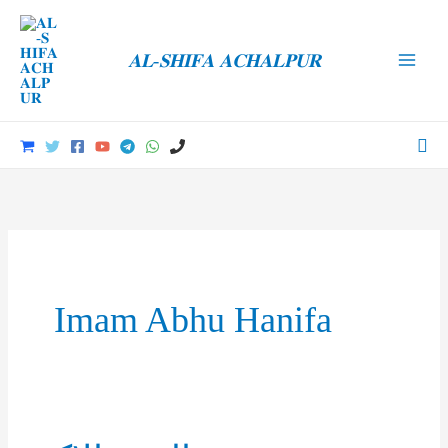
Skip
to
𝐀𝐋-𝐒𝐇𝐈𝐅𝐀 𝐀𝐂𝐇𝐀𝐋𝐏𝐔𝐑
content
Main
Men
Sea
Imam Abhu Hanifa