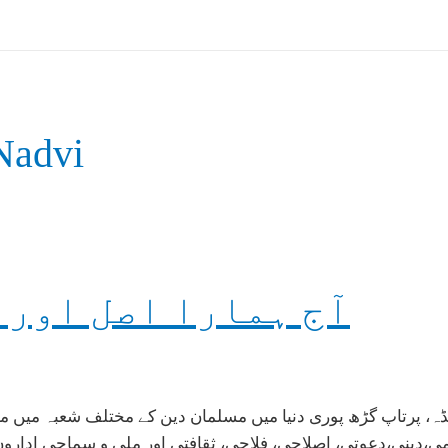
Nadvi
آج ہمارا اصل اور 
ڈہ، پرتاپ گڑھ پوری دنیا میں مسلمان دین کے مختلف شعبہ میں محن