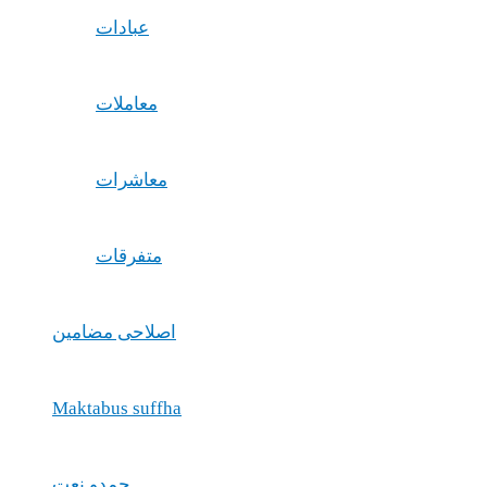
عبادات
معاملات
معاشرات
متفرقات
اصلاحی مضامین
Maktabus suffha
حمدو نعت