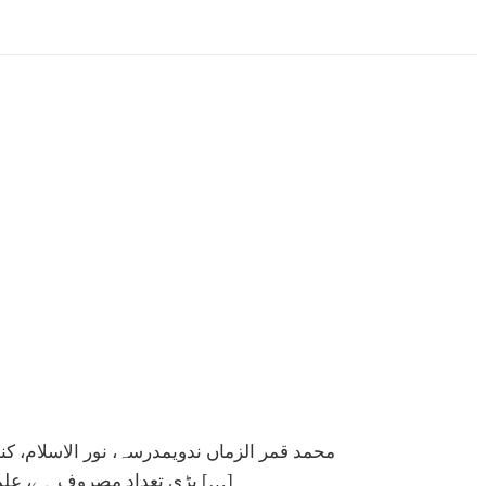
محمد قمر الزماں ندویمدرسہ، نور الاسلام، کن
بڑی تعداد مصروف ہے، علمی،دینی،دعوتی، اصلاحی، فلاحی، ثقافتی اور ملی و سماجی اداروں، تنظیموں اور تحریکوں کی کمی نہیں ہے، جس گاؤں، قصبہ اور […]