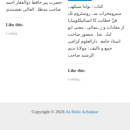
حضرت پیر حافظ ذوالفقار احمد
کتاب : بولنا سیکھیے
صاحب مدظلہ العالی نقشبندی
منبرومحراب سے روسٹروم تک
فنِّ خطابت کا انسائیکلوپیڈیا
Like this:
از مفادات و رہنمائی : مفتی ابو
Loading...
لبابہ شاہ منصور صاحب
استاذ جامعہ دارالعلوم کراچی
جمع و تالیف : مولانا ندیم
الرشید صاحب
Like this:
Loading...
Copyright © 2026
Al-Shifa Achalpur