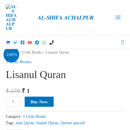
Skip
to
𝐀𝐋-𝐒𝐇𝐈𝐅𝐀 𝐀𝐂𝐇𝐀𝐋𝐏𝐔𝐑
content
Main
Men
Sea
Home
/
1 Urdu Books
/ Lisanul Quran
-100%
1 Urdu Books
Lisanul Quran
Original
Current
₹
270
₹
1
price
price
Lisanul
Buy Now
Quran
was:
is:
quantity
Category:
1 Urdu Books
₹ 270.
₹ 1.
Tags:
asan Quran
,
lisanul Quran
,
Qurani qawaid