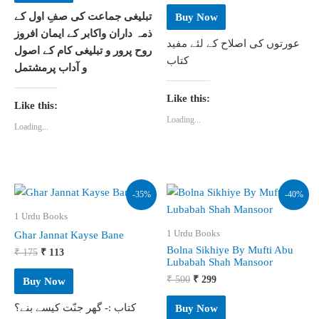
was:
is:
تبلیغی جماعت کی صفِ اول کے
Buy Now
₹ 280.
₹ 179.
ذمہ داران واکابر کے ایمان افروز
عورتوں کی اصلاح کے لئے مفید
روح پرور و تبلیغی کام کے اصول
کتاب
و آداب پرمشتمل
Like this:
Like this:
Loading...
Loading...
-35%
-40%
1 Urdu Books
1 Urdu Books
Ghar Jannat Kayse Bane
Bolna Sikhiye By Mufti Abu
Original
Current
₹
175
₹
113
Lubabah Shah Mansoor
price
price
was:
is:
Original
Current
₹
500
₹
299
Buy Now
₹ 175.
₹ 113.
price
price
was:
is:
کتاب :- گھر جنّت کیسے بنے؟
Buy Now
₹ 500.
₹ 299.