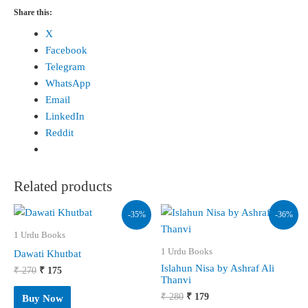
Share this:
X
Facebook
Telegram
WhatsApp
Email
LinkedIn
Reddit
Related products
-35%
-36%
1 Urdu Books
1 Urdu Books
Dawati Khutbat
Islahun Nisa by Ashraf Ali
Original
Current
₹
270
₹
175
Thanvi
price
price
was:
is:
Original
Current
₹
280
₹
179
Buy Now
₹ 270.
₹ 175.
price
price