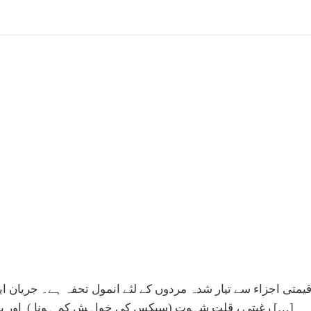
 قیمتی اجزاء سے تیار شدہ مردوں کے لئے انمول تحفہ ہے۔ جری
رغبتی ، قلت شہوت (سیکس کی خواہش کم ہونا ) اور بعض اوقات نا مردی بھی لاحق ہو جاتی ہے۔پیشاب یا اجابت کرتے […]