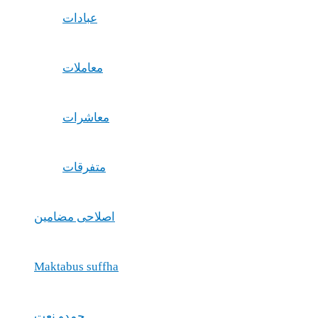
عبادات
معاملات
معاشرات
متفرقات
اصلاحی مضامین
Maktabus suffha
حمدو نعت