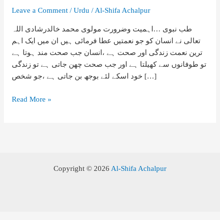
Leave a Comment
/
Urdu
/
Al-Shifa Achalpur
طب نبوی …اہمیت وضرورت مولوی محمد خالدرشادی اللہ
تعالی نے انسان کو جو نعمتیں عطا فرمائی ہیں ان میں ایک اہم
ترین نعمت زندگی اور صحت ہے ،انسان جب صحت مند ہوتا ہے
تو طوفانوں سے کھیلتا ہے اور جب صحت چھن جاتی ہے تو زندگی
خود اسکے لئے بوجھ بن جاتی ہے ،جو شخص […]
طب
Read More »
نبوی
اہمیت
وضرورت
Copyright © 2026
Al-Shifa Achalpur