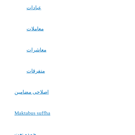
عبادات
معاملات
معاشرات
متفرقات
اصلاحی مضامین
Maktabus suffha
حمدو نعت