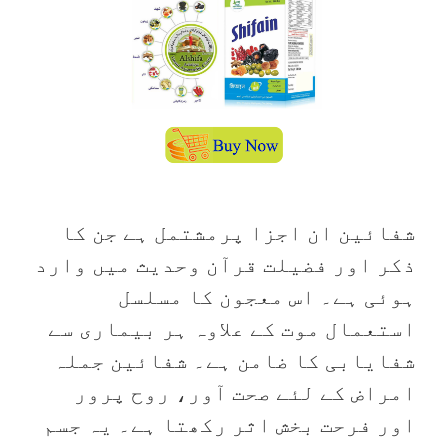
شفائین ان اجزا پرمشتمل ہے جن کا
ذکر اور فضیلت قرآن وحدیث میں وارد
ہوئی ہے۔ اس معجون کا مسلسل
استعمال موت کے علاوہ ہر بیماری سے
شفایابی کا ضامن ہے۔ شفائین جملہ
امراض کے لئے صحت آور، روح پرور
اور فرحت بخش اثر رکھتا ہے۔ یہ جسم