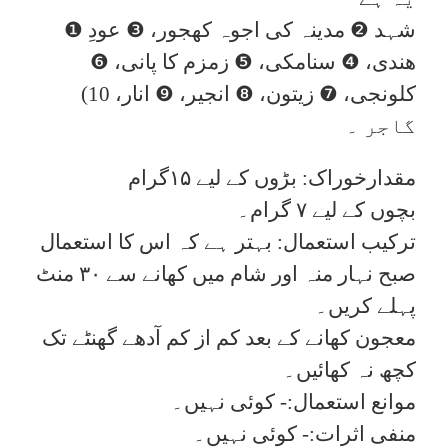
❶ شہد ❷ مدینہ کی اجوہ کھجور، ❸ عودِ
ھندی، ❹ سنامکی، ❺ زمزم کا پانی، ❻
کلونجی، ❼ زیتون، ❽ انجیر، ❾ انار، 10)
گاجر ۔
مقدارخوراک: بڑوں کے لیے ۱۵گرام
بچوں کے لیے ۷ گرام۔
ترکیب استعمال: بہتر ہے کہ اس کا استعمال
صبح نہار منہ اور شام میں کھانے سے ۳۰ منٹ
پہلے کریں۔
معجون کھانے کے بعد کم از کم آدھے گھنٹے تک
کچھ نہ کھائیں۔
موانع استعمال:- کوئی نہیں۔
منفی اثرات:- کوئی نہیں۔