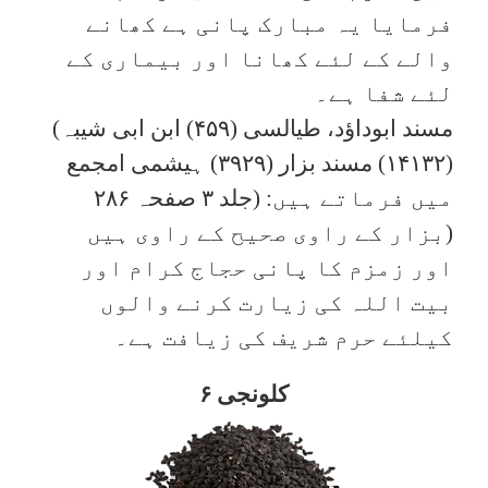
فرمایا یہ مبارک پانی ہے کھانے
والے کے لئے کھانا اور بیماری کے
لئے شفا ہے۔
(مسند ابوداؤد، طیالسی (۴۵۹) ابن ابی شیبہ
(۱۴۱۳۲) مسند بزار (۳۹۲۹) ہیشمی امجمع
جلد ۳ صفحہ ۲۸۶) میں فرماتے ہیں:
بزار کے راوی صحیح کے راوی ہیں)
اور زمزم کا پانی حجاج کرام اور
بیت اللہ کی زیارت کرنے والوں
کیلئے حرم شریف کی زیافت ہے۔
۶ کلونجی