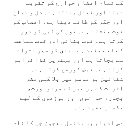
کے تمام اعضا و جوارح کو تقویت
دیتا اور فعال بناتا ہے۔ دل و دماغ
اور جگر کو طاقت دیتا ہے۔ اعصاب کو
قوت بخشتا ہے۔ خون کی کمی کو دور
کرتا ہے۔ قوت بنائی اور قوت سماعت
کے لیے مفید ہے۔ بدن کو مضر اثرات
سے بچاتا ہے اور بہترین غذا فراہم
کرتا ہے۔ قبض کورفع کرتا ہے۔
شفائین ہر موسم میں بلا کسی مضر
اثرات کے ہر عمر کے مردوعورت،
بچوں، جوانوں اور بوڑھوں کے لیے
یکساں مفید ہے۔
دس اشیاء پر مشتمل معجون جن کا نام
یہ ہے