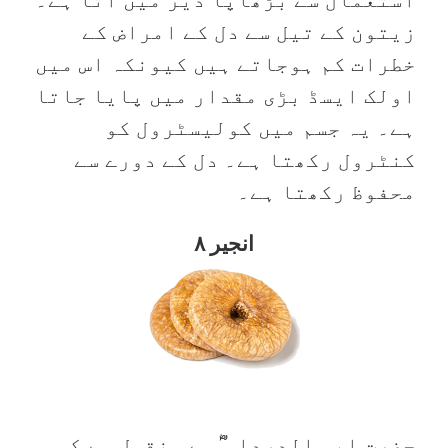
زیتون کے تیل سے دل کے امراض کے
خطرات کم ہوجاتے ہیں کیونکہ اس میں
اولک ایسڈ بڑی مقدار میں پایا جاتا
ہے۔ یہ جسم میں کولیسٹرول کو
کنٹرول رکھتا ہے۔ دل کے دورے سے
محفوظ رکھتا ہے۔
۸ انجیر
حضرت ابو الدرداء ؓ سے منقول ہے کہ