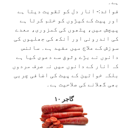
ہے۔
فوائد:- انار دل کو تقویت دیتا ہے
اور پیٹ کے کیڑوں کو ختم کرتا ہے
پیچش میں، پٹھوں کی کمزوری، معدے
کی اندرونی اور آنکھ کی جھلیوں کی
سوزش کے علاج میں مفید ہے۔ سائنس
دانوں نے بڑے وثوق سے دعوی کیا ہے
کہ انار کے دانوں میں نہ صرف مردوں
بلکہ خواتین کے پیٹ کی اضافی چربی
بھی گھلانے کی صلاحیت ہے۔
۱۰ گاجر