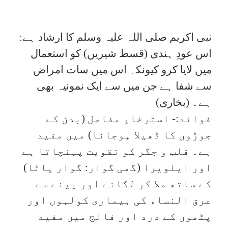
نبی اکریم صلی اللہ علیہ وسلم کا ارشاد ہے:
اس عودِ ہندی (قسط شیریں) کو استعمال
میں لایا کرو کیونکہ اس میں سات امراض
سے شفا ہے جن میں سے ایک نمونیہ بھی
ہے۔ (بخاری)
فوائد:- استرخاءِ مفاصل (بدن کے
جوڑوں کا ڈھیلا ہوجانا) میں مفید
ہے۔ قلب و جگر کو تقویت پہنچاتا ہے
اور ایلویرا (گھی گوار: گوار پاٹا)
کے ساتھ ملا کر لگانے اور پینے سے
عرق النساء کی بیماری کولہوں اور
پٹھوں کے درد اور فالج میں مفید