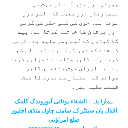
چھوٹی اور بڑی آنت کی بہت سی
بیماریاں اور معدے کا السر دور
ہوتا ہے۔ خون کی کمی جگر کی گرمی
اور یرقان کا خاتمہ کرتا ہے۔ پیٹ
کے کیڑوں کے لیے بھی مفید ہے۔ گرمی
کی شدت کو دور کرتا ہے۔ کھانا ہضم
کرتا ہے۔ گاجر وٹامن اے فراہم کرتا
ہے۔ یہ ارزاں خوش ذائقہ، گاجر
فوائد کے اعتبار سے قدرت کا بیش
قیمت عطیہ ہیں۔
ہمارا پتہ : الشفاء یونانی آیورویدک کلینک
اقبال پان سینٹر کے سامنے چاول منڈی اچلپور
ضلع امراؤتی