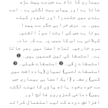
بیماری کا نام ہے جس سے پیٹ بڑھ
جاتا ہے اور پیاس بہت لگتی ہے ۔ اسے
ہندی میں جلندرا اور جلودر کہتے
ہیں۔ یہ مرض خرابی جگر سے پیدا
ہوتا ہے جس کی ابتدا سوءُ القنیہ
کہلاتی ہے اس کا سبب یہ ہے کہ مادہ
سردِ خارجیہ تمام اعضا میں بھر جاتا
ہے۔ استسقا کی تین قسمیں ہیں۔ ❶
استسقاے زِقّی۔ ❷ استسقاے طبلی۔ ❸
استسقاے لحمی) نسیان (یادداشت میں
کمی) رعشہ، (ایک اعصابی بیماری جس
سے خودبخود ہاتھ پاؤں کانپنے لگتے
ہیں) دماغی کمزوری، فالج اور
افزائشِ دودھ کے لیے استعمال کراتے