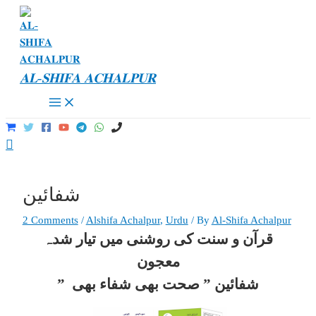
Skip
to
content
𝐀𝐋-𝐒𝐇𝐈𝐅𝐀 𝐀𝐂𝐇𝐀𝐋𝐏𝐔𝐑
Main
Menu
Search
شفائین
2 Comments
/
Alshifa Achalpur
,
Urdu
/ By
Al-Shifa Achalpur
قرآن و سنت کی روشنی میں تیار شدہ
معجون
” شفائین ” صحت بھی شفاء بھی