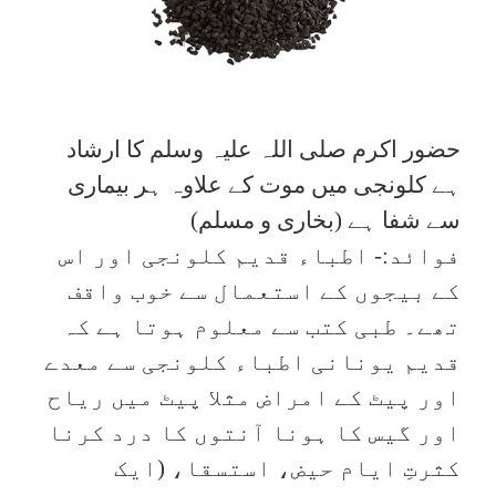
حضور اکرم صلی اللہ علیہ وسلم کا ارشاد
ہے کلونجی میں موت کے علاوہ ہر بیماری
سے شفا ہے (بخاری و مسلم)
فوائد:- اطباء قدیم کلونجی اور اس
کے بیجوں کے استعمال سے خوب واقف
تھے۔ طبی کتب سے معلوم ہوتا ہے کہ
قدیم یونانی اطباء کلونجی سے معدے
اور پیٹ کے امراض مثلا پیٹ میں ریاح
اور گیس کا ہونا آنتوں کا درد کرنا
کثرتِ ایام حیض، استسقا، (ایک