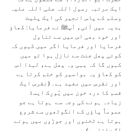
ایک مرتبہ رسول اللہ صلی اللہ علیہ
وسلم کے پاس انجیر کی ایک پلیٹ
ہدیہ میں آئی، آپﷺ نے فرمایا: کھاؤ
اور خود بھی اس میں سے تناول
فرمایا اور فرمایا اگر میں کہوں کہ
کوئی پھل جنت سے نازل ہوا تو میں
کہوں گا کہ یہی وہ پھل ہے، لہذا اس
کو کھاؤ یہ بواسیر کو ختم کرتا ہے
اور نقرس میں مفید ہے۔ (نقرس ایک
قسم کا درد خون میں یُورِک ایسڈ
زیادہ ہونے کی وجہ سے ہوتا ہے جو
عموماً پاؤں کے انگوٹھوں سے شروع
ہوتا ہے ٹخنوں اور جوڑوں میں ہونے
لگ جاتا ہے)