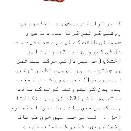
گاجر توانائی بخش ہے۔ آنکھوں کی
روشنی کو تیز کرتا ہے۔ دماغی و
جسمانی طاقت کے لیے بے حد مفید ہے۔
دل کی کمزوری اور گھبراہٹ اور
اختلاج ( جس میں دل کی حرکت بہت تیز
ہو جاتی ہے اور اس میں نظم و ترتیب
نہیں رہتی) کے مریضوں کے لیے مفید
ہے۔ بدن کی نشوونما کرنے کے ساتھ
ساتھ جسمانی غلاظت کو باہر نکالتا
ہے۔ گاجر میں پائے جانے والے کھاری
اجزاء انسانی جسم میں خون کو صاف
رکھتے ہیں۔ گاجر کے استعمال سے