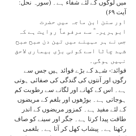
میں لوگوں کے لئے شفاء ہے۔ (سورہ نحل:
آیت ۶۹)
اور سنن ابن ماجہ میں حضرت
ابوہریرہ ؓ سے مرفوعاً روایت ہے کہ
جس نے ہر مہینے میں تین دن صبح صبح
شہد چاٹا اسے کوئی بڑی بیماری لاحق
نہیں ہوگی۔
فوائد:- شہد کے بڑے فوائد ہیں جس سے
رگوں اور آنتوں کی گندگی کی صفائی ہوتی
ہے۔ اس کے کھانے اور لگانے سے رطوبت کم
ہوجاتی ہے۔ بوڑھوں اور بلغم کے مریضوں
کے لئے مفید ہے۔ کمزور مریضوں کے اندر
طاقت پیدا کرتا ہے۔ جگر اور سینے کو صاف
رکھتا ہے۔ پیشاب کھل کر آتا ہے۔ بلغمی