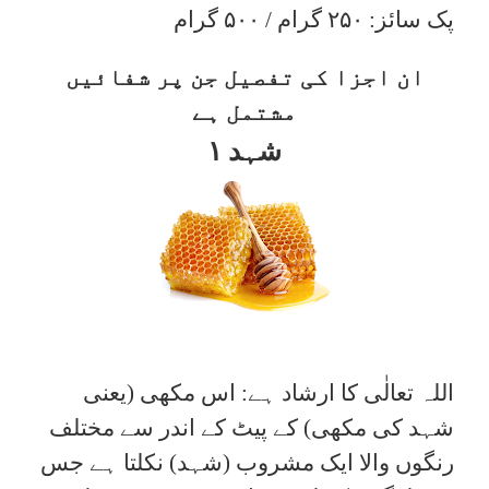
پک سائز: ۲۵۰ گرام / ۵۰۰ گرام
ان اجزا کی تفصیل جن پر شفائیں
مشتمل ہے
۱ شہد
اللہ تعالٰی کا ارشاد ہے: اس مکھی (یعنی
شہد کی مکھی) کے پیٹ کے اندر سے مختلف
رنگوں والا ایک مشروب (شہد) نکلتا ہے جس