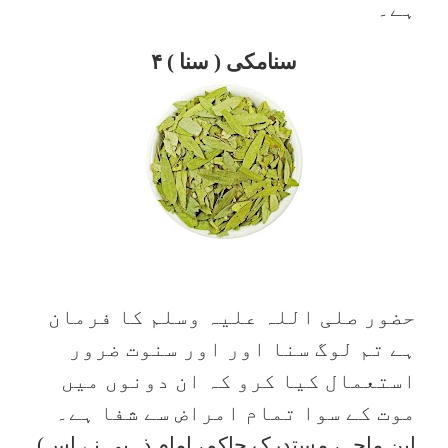
ہے۔
۴ سنامکی ( سنا )
حضور صلی اللہ علیہ وسلم کا فرمان
ہے تم لوگ سنا اور اور سنوت ضرور
استعمال کیا کرو کہ ان دونوں میں
موت کے سوا تمام امراض سے شفا ہے۔
(ابن ماجہ، مستدرک حاکم، امام ذہبی نے اس