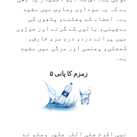
ہے کہ یہ سوداوی وساوس میں مفید
ہے۔ اعضاء کے پھٹنے، پٹھوں کی
بےچینی، بالوں کے گرنے اور جوڑوں
میں پرانے درد، دردِ سر، خارش،
کھجلی، پھنسی اور مرگی میں مفید
ہے۔
۵ زمزم کا پانی
نبی اکرم صلی اللہ علیہ وسلم نے