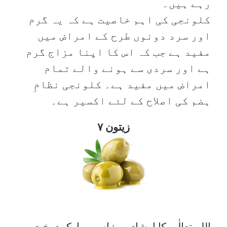
رہے ہیں۔
کلونجی کی اہم خاصیت ہے کہ یہ گرم
اور سرد دونوں طرح کے امراض میں
مفید ہے جب کہ اس کا اپنا مزاج گرم
ہے اور سردی سے ہونے والے تمام
امراض میں مفید ہے۔ کلونجی نظامِ
ہضم کی اصلاح کے لئے اکسیر ہے۔
۷ زیتون
اللہ تعالٰی کا ارشاد ہے: اسے مبارک درخت