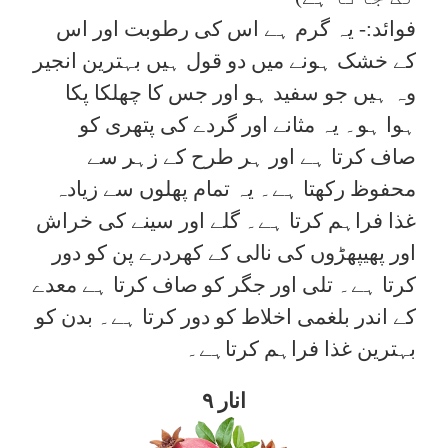
فوائد:- یہ گرم ہے اس کی رطوبت اور اس
کے خشک ہونے میں دو قول ہیں بہترین انجیر
وہ ہیں جو سفید ہو اور جس کا چھلکا پکا
ہوا ہو۔ یہ مثانے اور گردے کی پتھری کو
صاف کرتا ہے اور ہر طرح کے زہر سے
محفوظ رکھتا ہے۔ یہ تمام پھلوں سے زیادہ
غذا فراہم کرتا ہے۔ گلے اور سینے کی خراش
اور پھیپھڑوں کی نالی کے کھردرے پن کو دور
کرتا ہے۔ تلی اور جگر کو صاف کرتا ہے معدے
کے اندر بلغمی اخلاط کو دور کرتا ہے۔ بدن کو
بہترین غذا فراہم کرتاہے۔
۹ انار