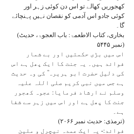
کھجوریں کھالے تو اس دن کوئی زہر اور
کوئی جادو اس آدمی کو نقصان نہیں پہنچائے
گا۔
(بخاری، کتاب الاطعمۃ: باب العجوۃ، حدیٹ
نمبر ۵۴۴۵)
اس میں بڑی حکمتیں اور بے شمار
فوائد ہیں۔ یہ جنت کا ایک پھل ہے اس
کی دلیل حضرت ابو ہریرہ ؓ کی وہ حدیث
ہے جس میں نبی کریم صلی اللہ علیہ
وسلم نے ارشاد فرمایا: عجوہ کھجور
جنت کا پھل ہے اور اس میں زہر سے شفا
ہے۔
(ترمذی: حدیث نمبر ۲۰۶۶)
فوائد:- یہ ایک عمدہ نیچرل و ملین