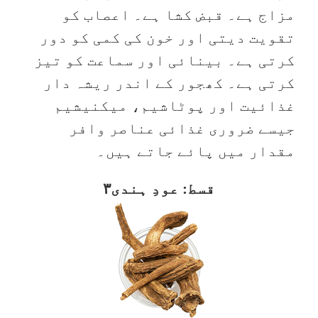
مزاج ہے۔ قبض کشا ہے۔ اعصاب کو
تقویت دیتی اور خون کی کمی کو دور
کرتی ہے۔ بینائی اور سماعت کو تیز
کرتی ہے۔ کھجور کے اندر ریشہ دار
غذائیت اور پوٹاشیم، میکنیشیم
جیسے ضروری غذائی عناصر وافر
مقدار میں پائے جاتے ہیں۔
قسط: عودِ ہندی۳