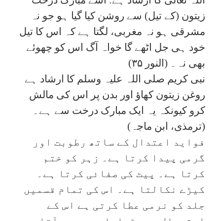
زیتون (کے تیل) سے روشن کیا گیا ہو جو نہ
مشرقی ہو نہ مغربی، لگتا ہے کہ اس کا تیل
خود ہی جل اٹھے گا خواہ آگ اس کو چھوئے
بھی نہ۔ (النور ۳۵)
نبی کریم صلی اللہ علیہ وسلم کا ارشاد ہے
روغن زیتون کھاؤ اور بدن پر اس کی مالش
کرو کیونکہ یہ ایک مبارک درخت سے ہے۔
(ترمذی، ابن ماجہ)
فواید اعتدال کے ساتھ رطوبت اور
گرمی پیدا کرتا ہے۔ زہر کو ختم
کرتا ہے۔ پیٹ کی صفائی کرتا ہے۔
کیڑے نکالتا ہے۔ اس کی تمام قسمیں
جلد کو نرمی عطا کرتی ہے اس کے
استعمال سے بڑھاپا دیر میں آتا ہے۔