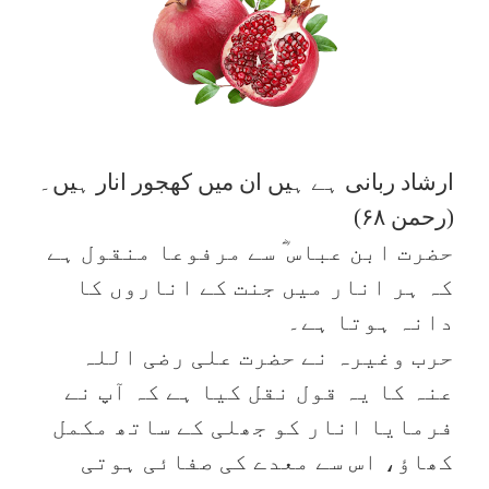
ارشاد ربانی ہے ہیں ان میں کھجور انار ہیں۔
(رحمن ۶۸)
حضرت ابن عباس ؓ سے مرفوعا منقول ہے
کہ ہر انار میں جنت کے اناروں کا
دانہ ہوتا ہے۔
حرب وغیرہ نے حضرت علی رضی اللہ
عنہ کا یہ قول نقل کیا ہے کہ آپ نے
فرمایا انار کو جھلی کے ساتھ مکمل
کھاؤ، اس سے معدے کی صفائی ہوتی