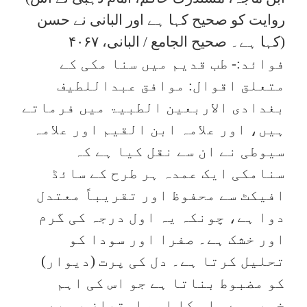
روایت کو صحیح کہا ہے اور البانی نے حسن
کہا ہے۔ صحیح الجامع / البانی، ۴۰۶۷)
فوائد:- طب قدیم میں سنا مکی کے
متعلق اقوال: موافق عبداللطیف
بغدادی الاربعین الطبیۃ میں فرماتے
ہیں، اور علامہ ابن القیم اور علامہ
سیوطی نے ان سے نقل کیا ہے کہ
سنامکی ایک عمدہ ہر طرح کے سائڈ
افیکٹ سے محفوظ اور تقریباً معتدل
دوا ہے، چونکہ یہ اول درجہ کی گرم
اور خشک ہے۔ صفرا اور سودا کو
تحلیل کرتا ہے۔ دل کی پرت (دیوار)
کو مضبوط بناتا ہے جو اس کی اہم
خوبی ہے۔ اس کا اہم امتیاز یہ بھی