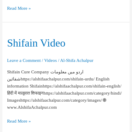
طب
Read More »
نبوی
اہمیت
وضرورت
Shifain Video
Leave a Comment
/
Videos
/
Al-Shifa Achalpur
Shifain Cure Company اردو میں معلومات
شفائینhttps://alshifaachalpur.com/shifain-urdu/ English
information Shifainhttps://alshifaachalpur.com/shifain-english/
हिंदी में मालूमात शिफाइनhttps://alshifaachalpur.com/category/hindi/
Imageshttps://alshifaachalpur.com/category/images/ 🌐
www.AlshifaAchalpur.com
Shifain
Read More »
Video