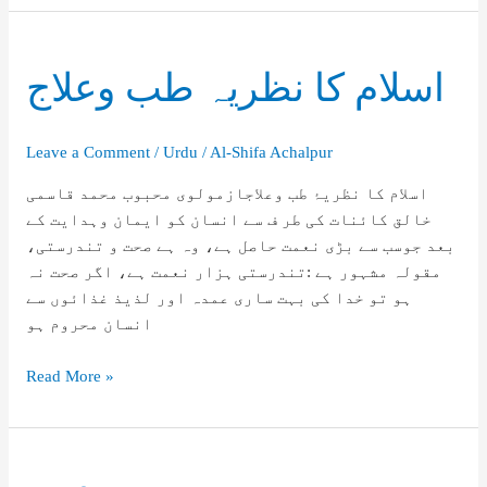
اسلام کا نظریہ طب وعلاج
Leave a Comment
/
Urdu
/
Al-Shifa Achalpur
اسلام کا نظریۂ طب وعلاجازمولوی محبوب محمد قاسمی
خالق کائنات کی طر ف سے انسان کو ایمان وہدایت کے
بعد جوسب سے بڑی نعمت حاصل ہے، وہ ہے صحت و تندرستی،
مقولہ مشہور ہے :تندرستی ہزار نعمت ہے، اگر صحت نہ
ہو تو خدا کی بہت ساری عمدہ اور لذیذ غذائوں سے
انسان محروم ہو
اسلام
Read More »
کا
نظریہ
طب
وعلاج