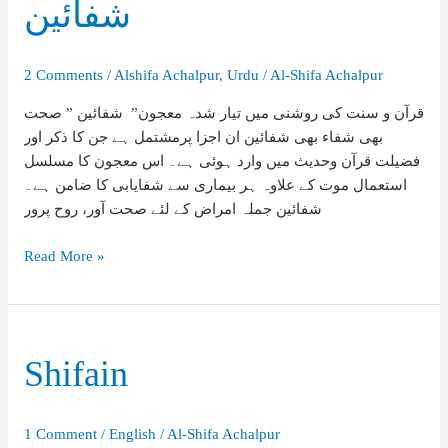
شفائین
2 Comments
/
Alshifa Achalpur
,
Urdu
/
Al-Shifa Achalpur
قرآن و سنت کی روشنی میں تیار شدہ معجون” شفائین ” صحت
بھی شفاء بھی شفائین ان اجزا پرمشتمل ہے جن کا ذکر اور
فضیلت قرآن وحدیث میں وارد ہوئی ہے۔ اس معجون کا مسلسل
استعمال موت کے علاوہ ہر بیماری سے شفایابی کا ضامن ہے۔
شفائین جملہ امراض کے لئے صحت آور، روح پرور
شفائین
Read More »
Shifain
1 Comment
/
English
/
Al-Shifa Achalpur