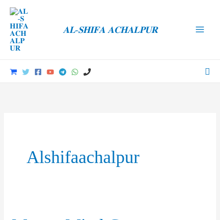
Skip
to
𝐀𝐋-𝐒𝐇𝐈𝐅𝐀 𝐀𝐂𝐇𝐀𝐋𝐏𝐔𝐑
content
Main
Men
Sea
Alshifaachalpur